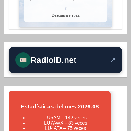
🕯
Descansa en paz
RadioID.net
↗