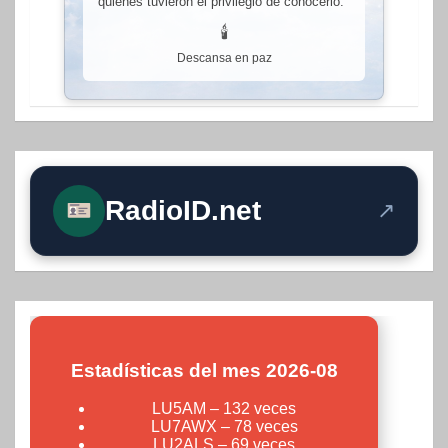
quienes tuvieron el privilegio de conocerlo.
🕯
Descansa en paz
RadioID.net
↗